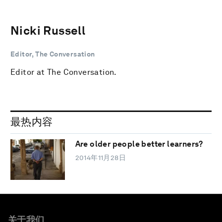
Nicki Russell
Editor, The Conversation
Editor at The Conversation.
最热内容
Are older people better learners?
2014年11月28日
关于我们