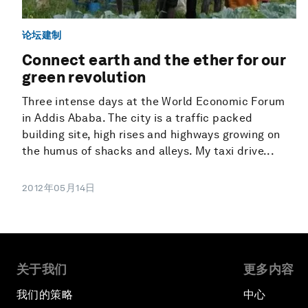
论坛建制
Connect earth and the ether for our
green revolution
Three intense days at the World Economic Forum
in Addis Ababa. The city is a traffic packed
building site, high rises and highways growing on
the humus of shacks and alleys. My taxi drive...
2012年05月14日
关于我们
更多内容
我们的策略
中心