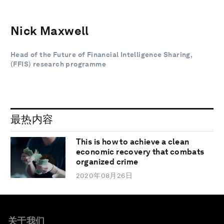
Nick Maxwell
Head of the Future of Financial Intelligence Sharing,
(FFIS) research programme
最热内容
This is how to achieve a clean
economic recovery that combats
organized crime
2020年08月26日
关于我们