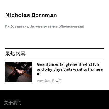
Nicholas Bornman
Ph.D. student, University of the Witwatersrand
最热内容
Quantum entanglement: what it is,
and why physicists want to harness
it
2021年12月14日
关于我们