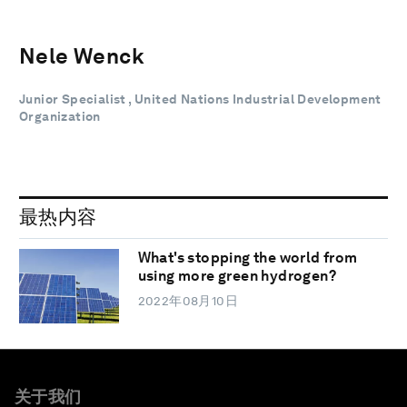
Nele Wenck
Junior Specialist , United Nations Industrial Development
Organization
最热内容
What's stopping the world from
using more green hydrogen?
2022年08月10日
关于我们