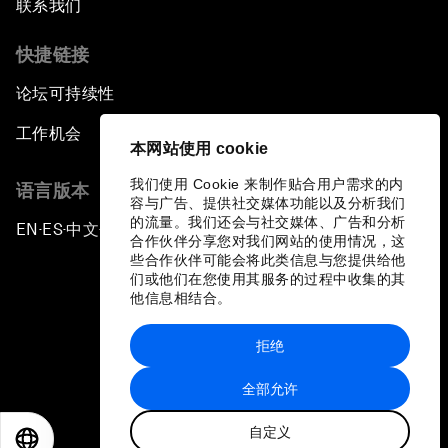
联系我们
快捷链接
论坛可持续性
工作机会
本网站使用 cookie
我们使用 Cookie 来制作贴合用户需求的内
语言版本
容与广告、提供社交媒体功能以及分析我们
的流量。我们还会与社交媒体、广告和分析
EN
ES
中文
日本語
▪
▪
▪
合作伙伴分享您对我们网站的使用情况，这
些合作伙伴可能会将此类信息与您提供给他
们或他们在您使用其服务的过程中收集的其
他信息相结合。
拒绝
隐私政策和服务条款
全部允许
站点地图
自定义
©
2026
世界经济论坛
EN
ES
中文
日本語