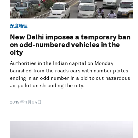
深度地理
New Delhi imposes a temporary ban
on odd-numbered vehicles in the
city
Authorities in the Indian capital on Monday
banished from the roads cars with number plates
ending in an odd number in a bid to cut hazardous
air pollution shrouding the city.
2019年11月04日