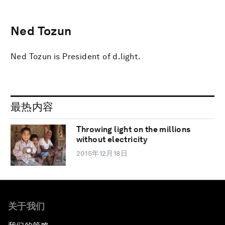
Ned Tozun
Ned Tozun is President of d.light.
最热内容
Throwing light on the millions
without electricity
2015年12月18日
关于我们