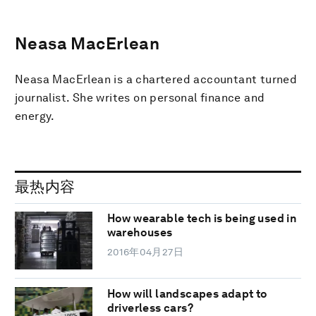
Neasa MacErlean
Neasa MacErlean is a chartered accountant turned
journalist. She writes on personal finance and
energy.
最热内容
How wearable tech is being used in
warehouses
2016年04月27日
How will landscapes adapt to
driverless cars?