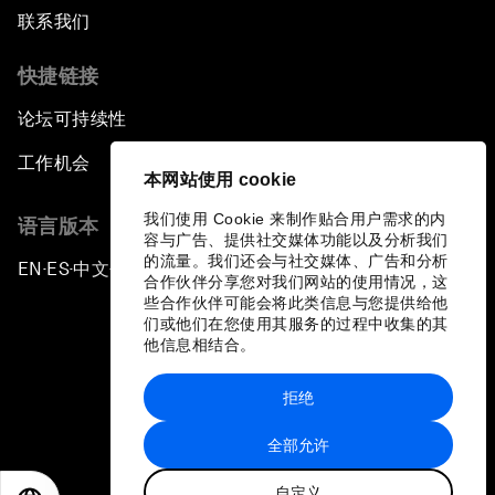
联系我们
快捷链接
论坛可持续性
工作机会
本网站使用 cookie
我们使用 Cookie 来制作贴合用户需求的内
语言版本
容与广告、提供社交媒体功能以及分析我们
的流量。我们还会与社交媒体、广告和分析
EN
ES
中文
日本語
▪
▪
▪
合作伙伴分享您对我们网站的使用情况，这
些合作伙伴可能会将此类信息与您提供给他
们或他们在您使用其服务的过程中收集的其
他信息相结合。
拒绝
隐私政策和服务条款
全部允许
站点地图
自定义