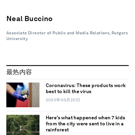
Neal Buccino
Associate Director of Public and Media Relations, Rutgers
University
最热内容
Coronavirus: These products work
best to kill the virus
2020年03月20日
Here's what happened when 7 kids
from the city were sent to live in a
rainforest