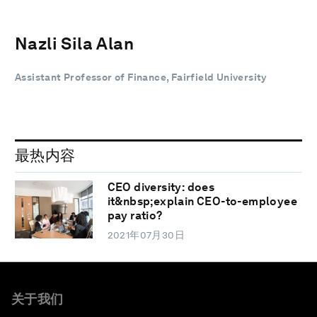
Nazli Sila Alan
Assistant Professor of Finance, Fairfield University
最热内容
CEO diversity: does
it&nbsp;explain CEO-to-employee
pay ratio?
2021年07月30日
关于我们