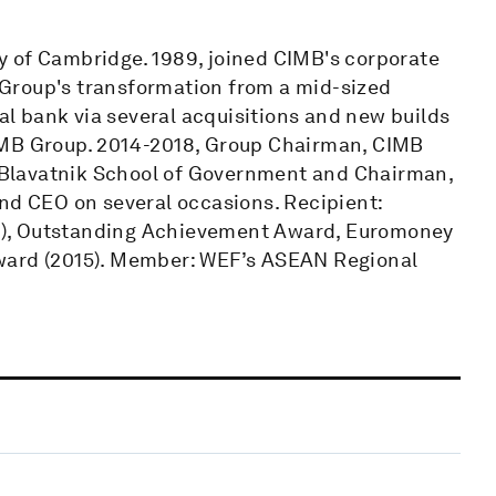
ity of Cambridge. 1989, joined CIMB's corporate
Group's transformation from a mid-sized
l bank via several acquisitions and new builds
IMB Group. 2014-2018, Group Chairman, CIMB
’s Blavatnik School of Government and Chairman,
and CEO on several occasions. Recipient:
9), Outstanding Achievement Award, Euromoney
Award (2015). Member: WEF’s ASEAN Regional