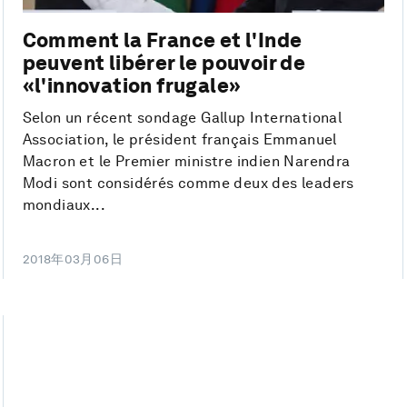
Comment la France et l'Inde
peuvent libérer le pouvoir de
«l'innovation frugale»
Selon un récent sondage Gallup International
Association, le président français Emmanuel
Macron et le Premier ministre indien Narendra
Modi sont considérés comme deux des leaders
mondiaux...
2018年03月06日