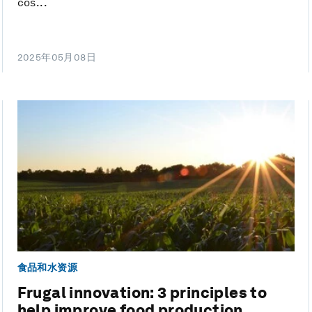
cos...
2025年05月08日
食品和水资源
Frugal innovation: 3 principles to
help improve food production