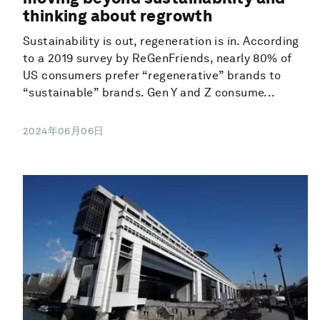
thinking about regrowth
Sustainability is out, regeneration is in. According
to a 2019 survey by ReGenFriends, nearly 80% of
US consumers prefer “regenerative” brands to
“sustainable” brands. Gen Y and Z consume...
2024年06月06日