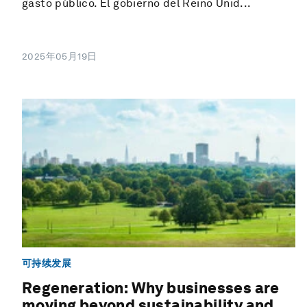
gasto público. El gobierno del Reino Unid...
2025年05月19日
可持续发展
Regeneration: Why businesses are
moving beyond sustainability and