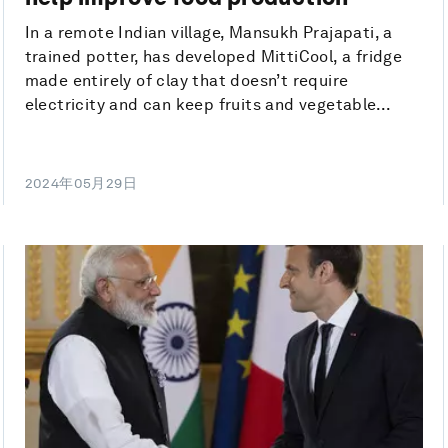
In a remote Indian village, Mansukh Prajapati, a
trained potter, has developed MittiCool, a fridge
made entirely of clay that doesn’t require
electricity and can keep fruits and vegetable...
2024年05月29日