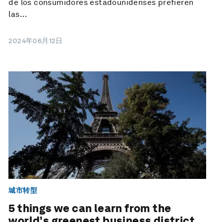
de los consumidores estadounidenses prefieren
las...
2024年06月12日
城市转型
5 things we can learn from the
world's greenest business district