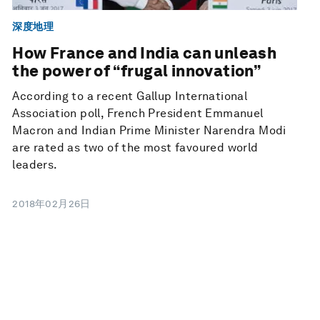
深度地理
How France and India can unleash
the power of “frugal innovation”
According to a recent Gallup International
Association poll, French President Emmanuel
Macron and Indian Prime Minister Narendra Modi
are rated as two of the most favoured world
leaders.
2018年02月26日