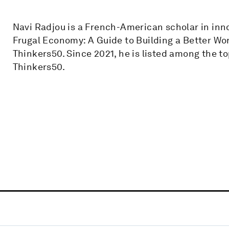
Navi Radjou is a French-American scholar in inno
Frugal Economy: A Guide to Building a Better Wor
Thinkers50. Since 2021, he is listed among the 
Thinkers50.