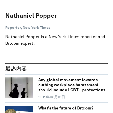
Nathaniel Popper
Reporter, New York Times
Nathaniel Popper is a New York Times reporter and
Bitcoin expert.
最热内容
Any global movement towards
curbing workplace harassment
should include LGBT+ protections
2019年05月31日
What’s the future of Bitcoin?