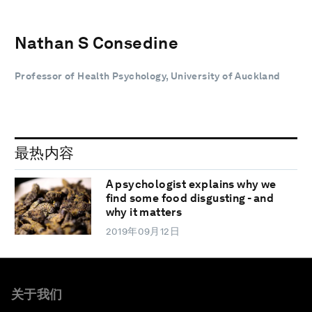
Nathan S Consedine
Professor of Health Psychology, University of Auckland
最热内容
A psychologist explains why we
find some food disgusting - and
why it matters
2019年09月12日
关于我们