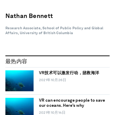
Nathan Bennett
Research Associate, School of Public Policy and Global
Affairs, University of British Columbia
最热内容
VR技术可以激发行动，拯救海洋
2021年10月26日
VR can encourage people to save
our oceans. Here's why
2021年10月14日