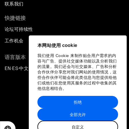
联系我们
快捷链接
论坛可持续性
工作机会
本网站使用 cookie
我们使用 Cookie 来制作贴合用户需求的内
语言版本
容与广告、提供社交媒体功能以及分析我们
的流量。我们还会与社交媒体、广告和分析
EN
ES
中文
日本語
▪
▪
▪
合作伙伴分享您对我们网站的使用情况，这
些合作伙伴可能会将此类信息与您提供给他
们或他们在您使用其服务的过程中收集的其
他信息相结合。
拒绝
隐私政策和服务条款
全部允许
站点地图
自定义
©
2026
世界经济论坛