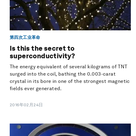
第四次工业革命
Is this the secret to
superconductivity?
The energy equivalent of several kilograms of TNT
surged into the coil, bathing the 0.003-carat
crystal in its bore in one of the strongest magnetic
fields ever generated.
2016年02月24日