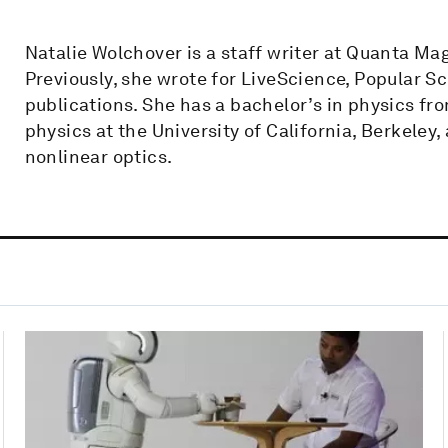
Natalie Wolchover is a staff writer at Quanta Ma
Previously, she wrote for LiveScience, Popular 
publications. She has a bachelor’s in physics fro
physics at the University of California, Berkele
nonlinear optics.