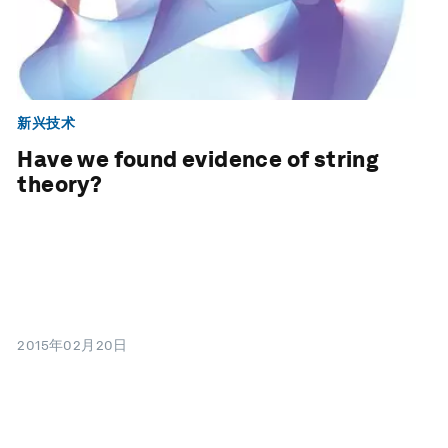
新兴技术
Have we found evidence of string
theory?
2015年02月20日