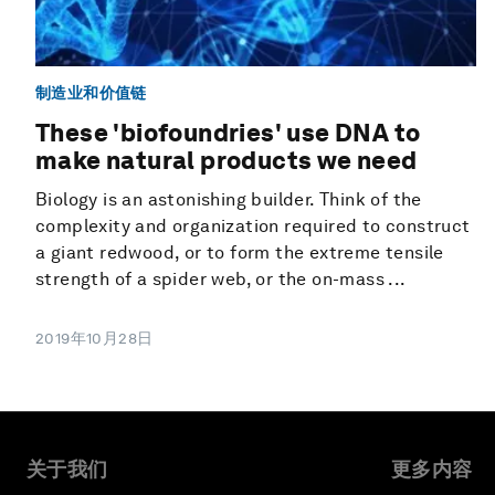
制造业和价值链
These 'biofoundries' use DNA to
make natural products we need
Biology is an astonishing builder. Think of the
complexity and organization required to construct
a giant redwood, or to form the extreme tensile
strength of a spider web, or the on-mass ...
2019年10月28日
关于我们
更多内容