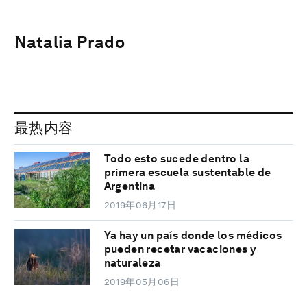
Natalia Prado
最热内容
Todo esto sucede dentro la
primera escuela sustentable de
Argentina
2019年06月17日
Ya hay un país donde los médicos
pueden recetar vacaciones y
naturaleza
2019年05月06日