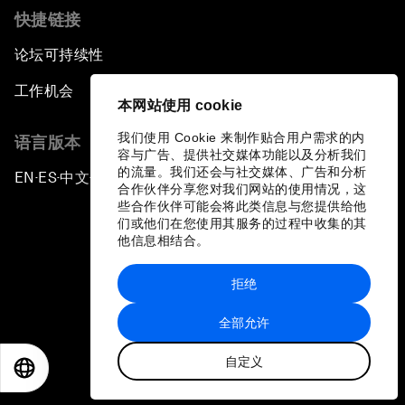
快捷链接
论坛可持续性
工作机会
本网站使用 cookie
我们使用 Cookie 来制作贴合用户需求的内
语言版本
容与广告、提供社交媒体功能以及分析我们
的流量。我们还会与社交媒体、广告和分析
EN
ES
中文
日本語
▪
▪
▪
合作伙伴分享您对我们网站的使用情况，这
些合作伙伴可能会将此类信息与您提供给他
们或他们在您使用其服务的过程中收集的其
他信息相结合。
拒绝
隐私政策和服务条款
全部允许
站点地图
自定义
©
2026
世界经济论坛
EN
ES
中文
日本語