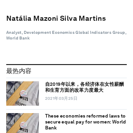
Natália Mazoni Silva Martins
Analyst, Development Economics Global Indicators Group,
World Bank
最热内容
自2019年以来，各经济体在女性薪酬
和生育方面的改革力度最大
2021年03月25日
These economies reformed laws to
secure equal pay for women: World
Bank