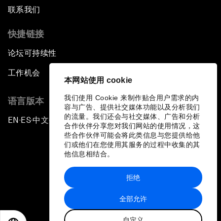
联系我们
快捷链接
论坛可持续性
工作机会
本网站使用 cookie
我们使用 Cookie 来制作贴合用户需求的内
语言版本
容与广告、提供社交媒体功能以及分析我们
的流量。我们还会与社交媒体、广告和分析
EN
ES
中文
日本語
▪
▪
▪
合作伙伴分享您对我们网站的使用情况，这
些合作伙伴可能会将此类信息与您提供给他
们或他们在您使用其服务的过程中收集的其
他信息相结合。
拒绝
隐私政策和服务条款
全部允许
站点地图
自定义