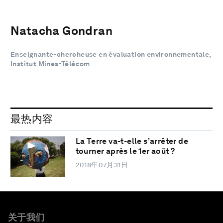
Natacha Gondran
Enseignante-chercheuse en évaluation environnementale,
Institut Mines-Télécom
最热内容
La Terre va-t-elle s’arrêter de
tourner après le 1er août ?
2018年07月31日
关于我们