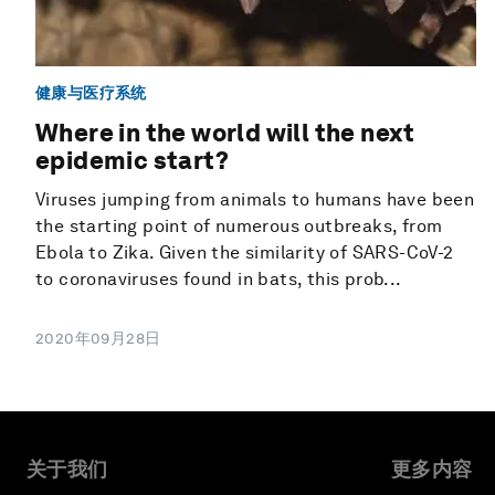
健康与医疗系统
Where in the world will the next
epidemic start?
Viruses jumping from animals to humans have been
the starting point of numerous outbreaks, from
Ebola to Zika. Given the similarity of SARS-CoV-2
to coronaviruses found in bats, this prob...
2020年09月28日
关于我们
更多内容