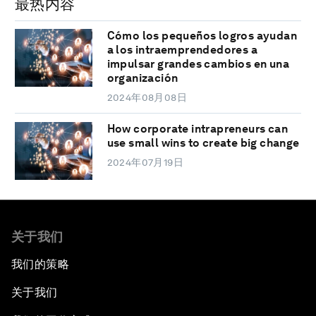
最热内容
Cómo los pequeños logros ayudan
a los intraemprendedores a
impulsar grandes cambios en una
organización
2024年08月08日
How corporate intrapreneurs can
use small wins to create big change
2024年07月19日
关于我们
我们的策略
关于我们