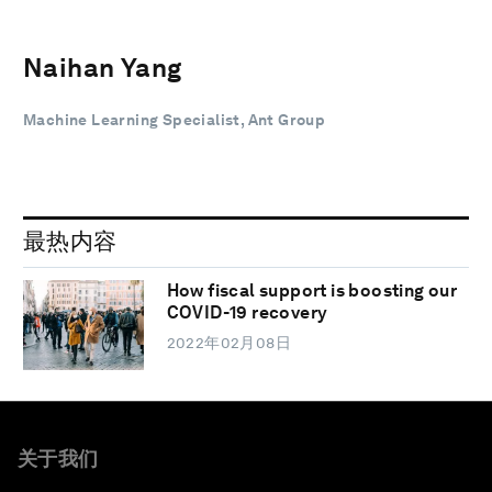
Naihan Yang
Machine Learning Specialist, Ant Group
最热内容
How fiscal support is boosting our
COVID-19 recovery
2022年02月08日
关于我们