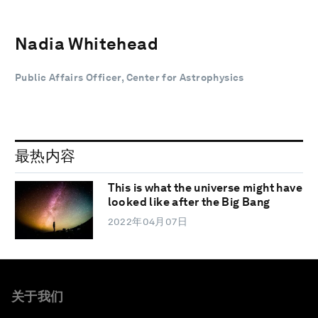
Nadia Whitehead
Public Affairs Officer, Center for Astrophysics
最热内容
This is what the universe might have
looked like after the Big Bang
2022年04月07日
关于我们