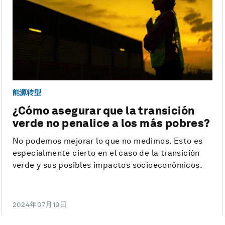
能源转型
¿Cómo asegurar que la transición
verde no penalice a los más pobres?
No podemos mejorar lo que no medimos. Esto es
especialmente cierto en el caso de la transición
verde y sus posibles impactos socioeconómicos.
2024年07月19日