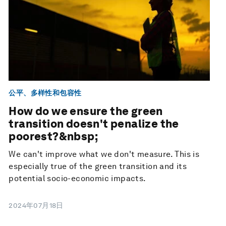
公平、多样性和包容性
How do we ensure the green
transition doesn't penalize the
poorest?&nbsp;
We can't improve what we don't measure. This is
especially true of the green transition and its
potential socio-economic impacts.
2024年07月18日