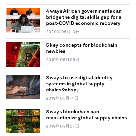
4 ways African governments can
bridge the digital skills gap for a
post-COVID economic recovery
2020年06月10日
5 key concepts for blockchain
newbies
2019年08月06日
3 ways to use digital identity
systems in global supply
chains&nbsp;
2019年05月14日
3 ways blockchain can
revolutionize global supply chains
2019年04月25日