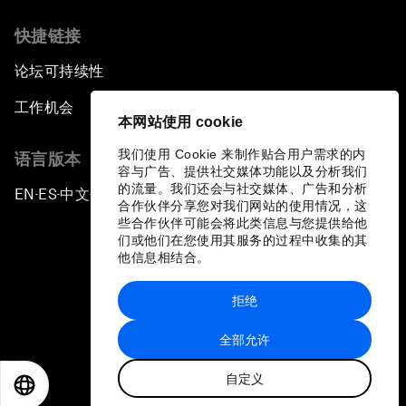
快捷链接
论坛可持续性
工作机会
本网站使用 cookie
我们使用 Cookie 来制作贴合用户需求的内
语言版本
容与广告、提供社交媒体功能以及分析我们
的流量。我们还会与社交媒体、广告和分析
EN
ES
中文
日本語
▪
▪
▪
合作伙伴分享您对我们网站的使用情况，这
些合作伙伴可能会将此类信息与您提供给他
们或他们在您使用其服务的过程中收集的其
他信息相结合。
拒绝
隐私政策和服务条款
全部允许
站点地图
自定义
©
2026
世界经济论坛
EN
ES
中文
日本語