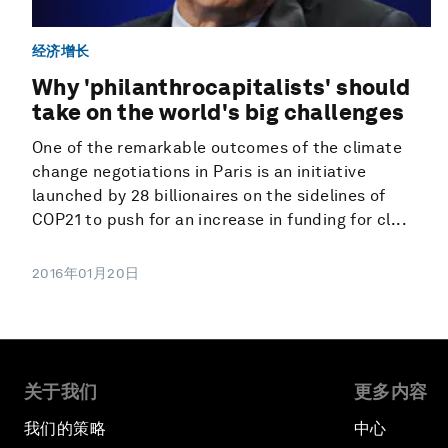
经济增长
Why 'philanthrocapitalists' should
take on the world's big challenges
One of the remarkable outcomes of the climate
change negotiations in Paris is an initiative
launched by 28 billionaires on the sidelines of
COP21 to push for an increase in funding for cl...
2016年01月20日
关于我们
更多内容
我们的策略
中心