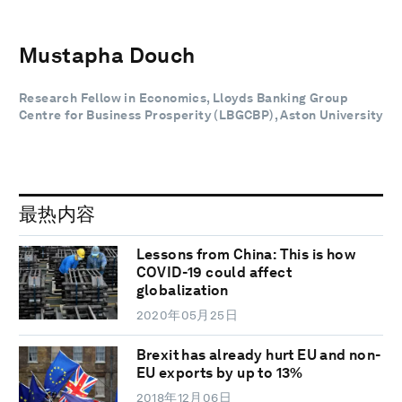
Mustapha Douch
Research Fellow in Economics, Lloyds Banking Group
Centre for Business Prosperity (LBGCBP), Aston University
最热内容
Lessons from China: This is how
COVID-19 could affect
globalization
2020年05月25日
Brexit has already hurt EU and non-
EU exports by up to 13%
2018年12月06日