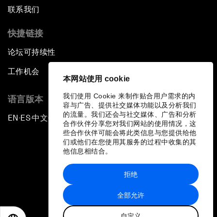
联系我们
快捷链接
论坛可持续性
工作机会
本网站使用 cookie
我们使用 Cookie 来制作贴合用户需求的内
语言版本
容与广告、提供社交媒体功能以及分析我们
的流量。我们还会与社交媒体、广告和分析
EN
ES
中文
日本語
▪
▪
▪
合作伙伴分享您对我们网站的使用情况，这
些合作伙伴可能会将此类信息与您提供给他
们或他们在您使用其服务的过程中收集的其
他信息相结合。
拒绝
隐私政策和服务条款
全部允许
站点地图
自定义