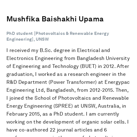
Mushfika Baishakhi Upama
PhD student [Photovoltaics & Renewable Energy
Engineering], UNSW
I received my B.Sc. degree in Electrical and
Electronics Engineering from Bangladesh University
of Engineering and Technology (BUET) in 2012. After
graduation, I worked as a research engineer in the
R&D Department (Power Transformer) at Energypac
Engineering Ltd, Bangladesh, from 2012-2015. Then,
I joined the School of Photovoltaics and Renewable
Energy Engineering (SPREE) at UNSW, Australia, in
February 2015, as a PhD student. I am currently
working on the development of organic solar cells. I
have co-authored 22 journal articles and 6