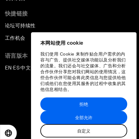
快捷链接
论坛可持续性
工作机会
本网站使用 cookie
我们使用 Cookie 来制作贴合用户需求的内
语言版本
容与广告、提供社交媒体功能以及分析我们
的流量。我们还会与社交媒体、广告和分析
EN
ES
中文
日本語
▪
▪
▪
合作伙伴分享您对我们网站的使用情况，这
些合作伙伴可能会将此类信息与您提供给他
们或他们在您使用其服务的过程中收集的其
他信息相结合。
拒绝
隐私政策和服务条款
全部允许
站点地图
自定义
©
2026
世界经济论坛
EN
ES
中文
日本語