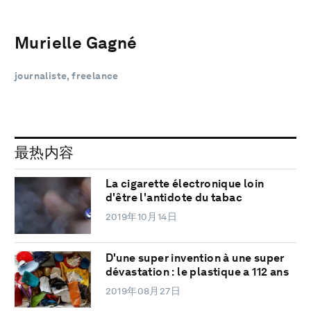
Murielle Gagné
journaliste, freelance
最热内容
La cigarette électronique loin
d'être l'antidote du tabac
2019年10月14日
D'une super invention à une super
dévastation : le plastique a 112 ans
2019年08月27日