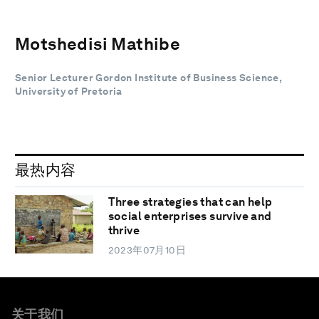
Motshedisi Mathibe
Senior Lecturer Gordon Institute of Business Science,
University of Pretoria
最热内容
Three strategies that can help
social enterprises survive and
thrive
2023年07月10日
关于我们