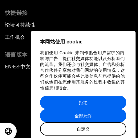
快捷链接
论坛可持续性
工作机会
本网站使用 cookie
我们使用 Cookie 来制作贴合用户需求的内
语言版本
容与广告、提供社交媒体功能以及分析我们
的流量。我们还会与社交媒体、广告和分析
EN
ES
中文
日本語
▪
▪
▪
合作伙伴分享您对我们网站的使用情况，这
些合作伙伴可能会将此类信息与您提供给他
们或他们在您使用其服务的过程中收集的其
他信息相结合。
拒绝
隐私政策和服务条款
全部允许
站点地图
自定义
©
2026
世界经济论坛
EN
ES
中文
日本語