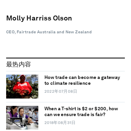
Molly Harriss Olson
CEO, Fairtrade Australia and New Zealand
最热内容
How trade can become a gateway
to climate resilience
2022年07月08日
When a T-shirt is $2 or $200, how
can we ensure trade is fair?
2018年08月31日