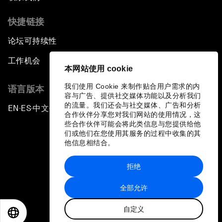
快捷链接
论坛可持续性
工作机会
本网站使用 cookie
我们使用 Cookie 来制作贴合用户需求的内
语言版本
容与广告、提供社交媒体功能以及分析我们
的流量。我们还会与社交媒体、广告和分析
EN
ES
中文
日本語
▪
▪
▪
合作伙伴分享您对我们网站的使用情况，这
些合作伙伴可能会将此类信息与您提供给他
们或他们在您使用其服务的过程中收集的其
他信息相结合。
拒绝
隐私政策和服务条款
全部允许
站点地图
自定义
©
2026
世界经济论坛
EN
ES
中文
日本語