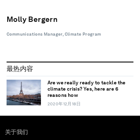
Molly Bergern
Communications Manager, Climate Program
最热内容
Are we really ready to tackle the
climate crisis? Yes, here are 6
reasons how
2020年12月18日
关于我们