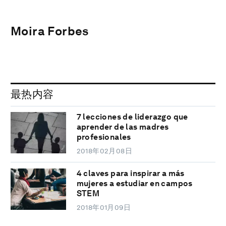
Moira Forbes
最热内容
7 lecciones de liderazgo que
aprender de las madres
profesionales
2018年02月08日
4 claves para inspirar a más
mujeres a estudiar en campos
STEM
2018年01月09日