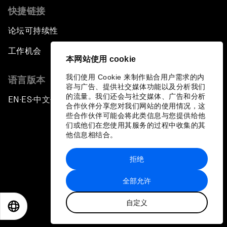
快捷链接
论坛可持续性
工作机会
本网站使用 cookie
我们使用 Cookie 来制作贴合用户需求的内
语言版本
容与广告、提供社交媒体功能以及分析我们
的流量。我们还会与社交媒体、广告和分析
EN
ES
中文
日本語
▪
▪
▪
合作伙伴分享您对我们网站的使用情况，这
些合作伙伴可能会将此类信息与您提供给他
们或他们在您使用其服务的过程中收集的其
他信息相结合。
拒绝
隐私政策和服务条款
全部允许
站点地图
自定义
©
2026
世界经济论坛
EN
ES
中文
日本語