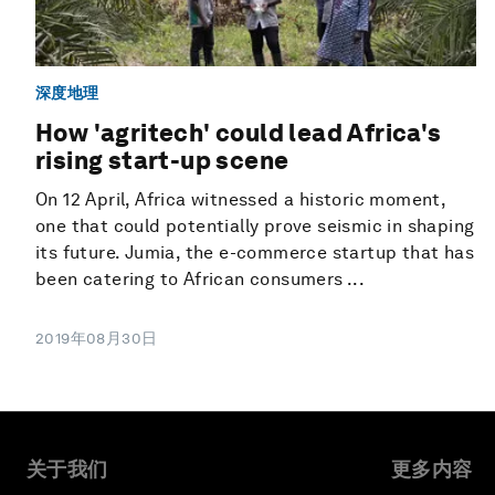
深度地理
How 'agritech' could lead Africa's
rising start-up scene
On 12 April, Africa witnessed a historic moment,
one that could potentially prove seismic in shaping
its future. Jumia, the e-commerce startup that has
been catering to African consumers ...
2019年08月30日
关于我们
更多内容