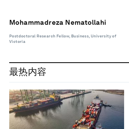
Mohammadreza Nematollahi
Postdoctoral Research Fellow, Business, University of
Victoria
最热内容