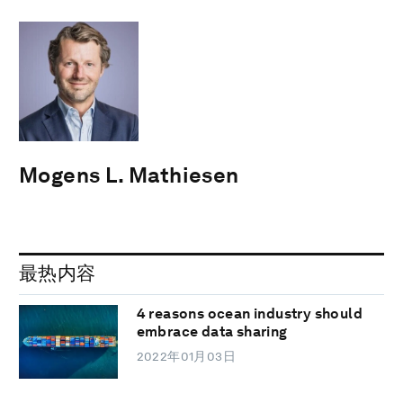
Mogens L. Mathiesen
最热内容
4 reasons ocean industry should
embrace data sharing
2022年01月03日