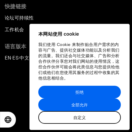
快捷链接
论坛可持续性
工作机会
本网站使用 cookie
我们使用 Cookie 来制作贴合用户需求的内
语言版本
容与广告、提供社交媒体功能以及分析我们
的流量。我们还会与社交媒体、广告和分析
EN
ES
中文
日本語
▪
▪
▪
合作伙伴分享您对我们网站的使用情况，这
些合作伙伴可能会将此类信息与您提供给他
们或他们在您使用其服务的过程中收集的其
他信息相结合。
拒绝
隐私政策和服务条款
全部允许
站点地图
自定义
©
2026
世界经济论坛
EN
ES
中文
日本語