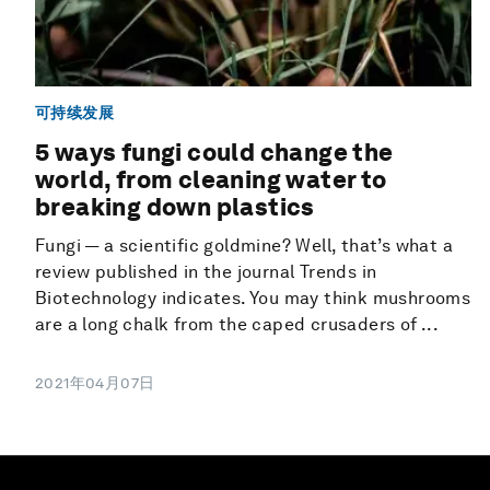
可持续发展
5 ways fungi could change the
world, from cleaning water to
breaking down plastics
Fungi — a scientific goldmine? Well, that’s what a
review published in the journal Trends in
Biotechnology indicates. You may think mushrooms
are a long chalk from the caped crusaders of ...
2021年04月07日