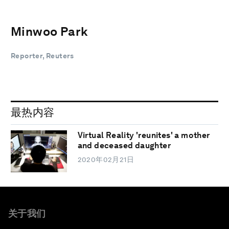
Minwoo Park
Reporter, Reuters
最热内容
Virtual Reality 'reunites' a mother
and deceased daughter
2020年02月21日
关于我们