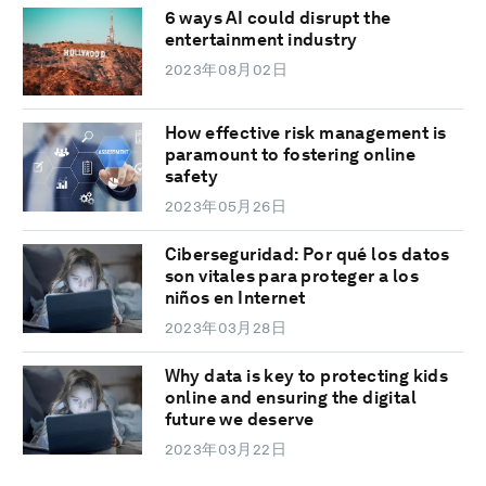
6 ways AI could disrupt the
entertainment industry
2023年08月02日
How effective risk management is
paramount to fostering online
safety
2023年05月26日
Ciberseguridad: Por qué los datos
son vitales para proteger a los
niños en Internet
2023年03月28日
Why data is key to protecting kids
online and ensuring the digital
future we deserve
2023年03月22日