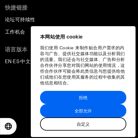
快捷链接
论坛可持续性
工作机会
本网站使用 cookie
我们使用 Cookie 来制作贴合用户需求的内
语言版本
容与广告、提供社交媒体功能以及分析我们
的流量。我们还会与社交媒体、广告和分析
EN
ES
中文
日本語
▪
▪
▪
合作伙伴分享您对我们网站的使用情况，这
些合作伙伴可能会将此类信息与您提供给他
们或他们在您使用其服务的过程中收集的其
他信息相结合。
拒绝
隐私政策和服务条款
全部允许
站点地图
自定义
©
2026
世界经济论坛
EN
ES
中文
日本語