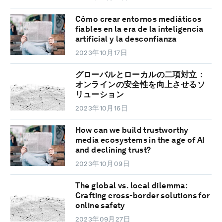
Cómo crear entornos mediáticos
fiables en la era de la inteligencia
artificial y la desconfianza
2023年10月17日
グローバルとローカルの二項対立：
オンラインの安全性を向上させるソ
リューション
2023年10月16日
How can we build trustworthy
media ecosystems in the age of AI
and declining trust?
2023年10月09日
The global vs. local dilemma:
Crafting cross-border solutions for
online safety
2023年09月27日