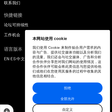
联系我们
快捷链接
论坛可持续性
工作机会
本网站使用 cookie
我们使用 Cookie 来制作贴合用户需求的内
语言版本
容与广告、提供社交媒体功能以及分析我们
的流量。我们还会与社交媒体、广告和分析
EN
ES
中文
日本語
▪
▪
▪
合作伙伴分享您对我们网站的使用情况，这
些合作伙伴可能会将此类信息与您提供给他
们或他们在您使用其服务的过程中收集的其
他信息相结合。
拒绝
隐私政策和服务条款
全部允许
站点地图
自定义
©
2026
世界经济论坛
EN
ES
中文
日本語