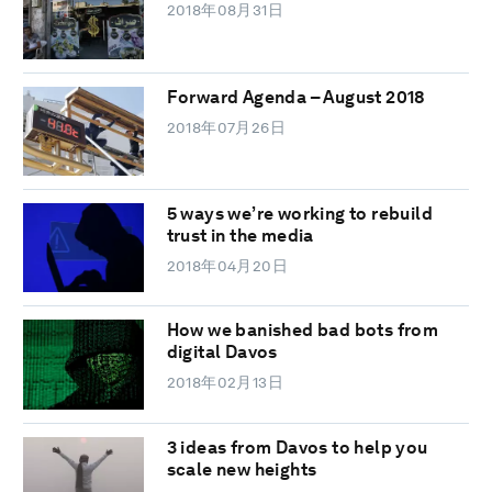
2018年08月31日
Forward Agenda – August 2018
2018年07月26日
5 ways we’re working to rebuild
trust in the media
2018年04月20日
How we banished bad bots from
digital Davos
2018年02月13日
3 ideas from Davos to help you
scale new heights