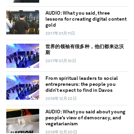
AUDIO: What you said, three
lessons for creating digital content
gold
2017年01月11日
世界的领袖有很多种，他们都来达沃
斯
2017年01月10日
From spiritual leaders to social
entrepreneurs: the people you
didn’t expect to find in Davos
2016年12月22日
AUDIO: What you said about young
people's view of democracy, and
vegetarianism
2016年12月20日