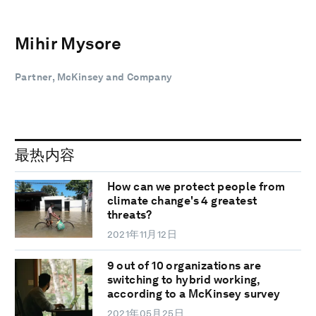
Mihir Mysore
Partner, McKinsey and Company
最热内容
How can we protect people from
climate change's 4 greatest
threats?
2021年11月12日
9 out of 10 organizations are
switching to hybrid working,
according to a McKinsey survey
2021年05月25日