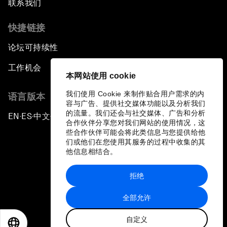
联系我们
快捷链接
论坛可持续性
工作机会
本网站使用 cookie
我们使用 Cookie 来制作贴合用户需求的内
语言版本
容与广告、提供社交媒体功能以及分析我们
的流量。我们还会与社交媒体、广告和分析
EN
ES
中文
日本語
▪
▪
▪
合作伙伴分享您对我们网站的使用情况，这
些合作伙伴可能会将此类信息与您提供给他
们或他们在您使用其服务的过程中收集的其
他信息相结合。
拒绝
隐私政策和服务条款
全部允许
站点地图
自定义
©
2026
世界经济论坛
EN
ES
中文
日本語