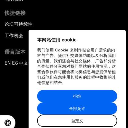
快捷链接
论坛可持续性
工作机会
本网站使用 cookie
我们使用 Cookie 来制作贴合用户需求的内
语言版本
容与广告、提供社交媒体功能以及分析我们
的流量。我们还会与社交媒体、广告和分析
EN
ES
中文
日本語
▪
▪
▪
合作伙伴分享您对我们网站的使用情况，这
些合作伙伴可能会将此类信息与您提供给他
们或他们在您使用其服务的过程中收集的其
他信息相结合。
拒绝
隐私政策和服务条款
全部允许
站点地图
自定义
©
2026
世界经济论坛
EN
ES
中文
日本語