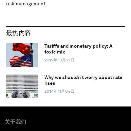
risk management.
最热内容
Tariffs and monetary policy: A
toxic mix
2019年10月21日
Why we shouldn’t worry about rate
rises
2014年11月04日
关于我们