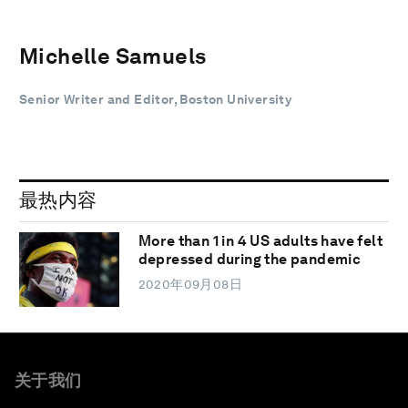
Michelle Samuels
Senior Writer and Editor, Boston University
最热内容
More than 1 in 4 US adults have felt
depressed during the pandemic
2020年09月08日
关于我们