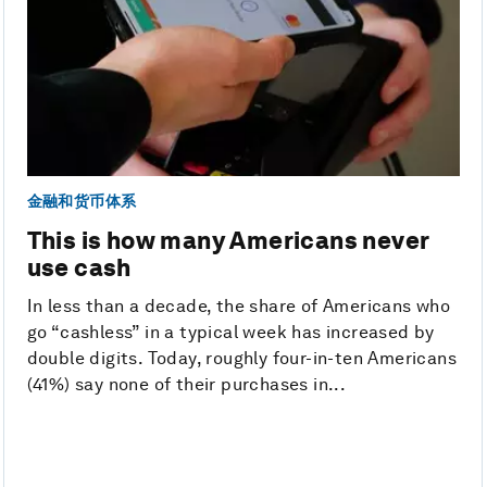
金融和货币体系
This is how many Americans never
use cash
In less than a decade, the share of Americans who
go “cashless” in a typical week has increased by
double digits. Today, roughly four-in-ten Americans
(41%) say none of their purchases in...