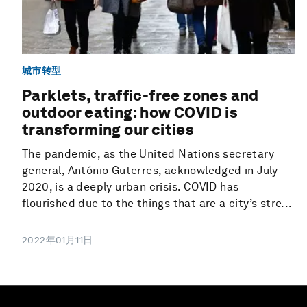
城市转型
Parklets, traffic-free zones and
outdoor eating: how COVID is
transforming our cities
The pandemic, as the United Nations secretary
general, António Guterres, acknowledged in July
2020, is a deeply urban crisis. COVID has
flourished due to the things that are a city’s stre...
2022年01月11日